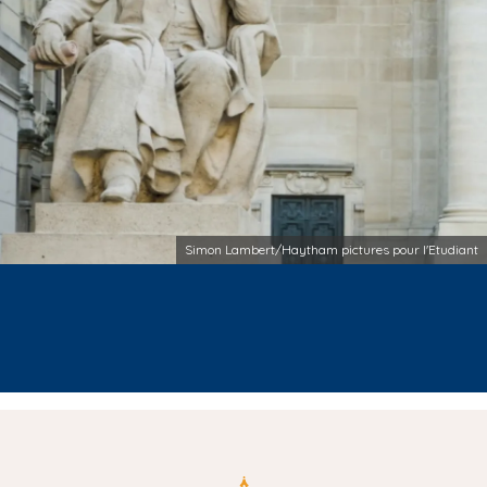
Simon Lambert/Haytham pictures pour l'Etudiant
T
e
x
t
e