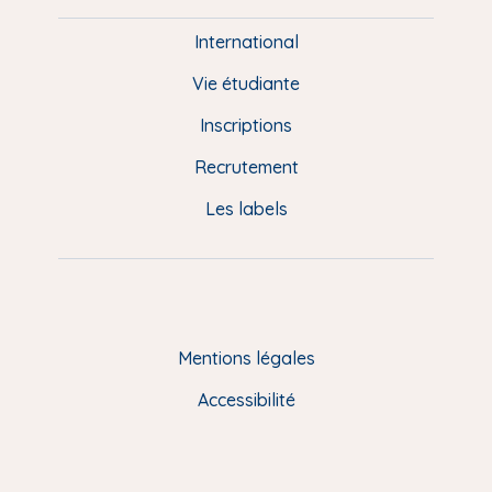
i
e
International
d
Vie étudiante
d
Inscriptions
e
Recrutement
p
Les labels
a
g
e
F
Mentions légales
R
Accessibilité