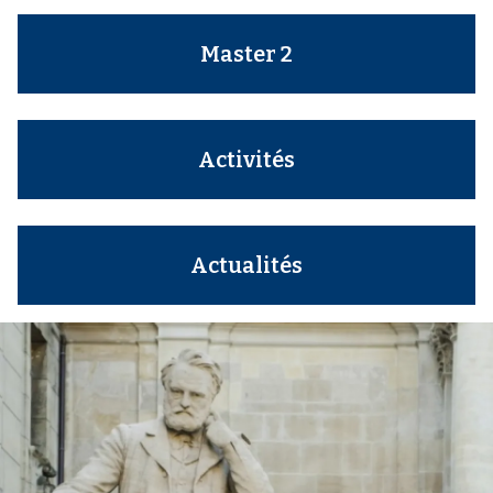
i
p
Master 2
a
l
Activités
Actualités